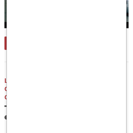
leer más
LAS POLIZAS DE UTOS VIENEN CON
GRAN INCREMENTO EN AGOSTO ¿A
QUE SE DEBE?
9 de agosto de 2023
Publicado por:
gestionyseguros.com