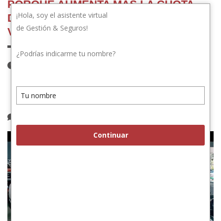
PORQUE AUMENTA MAS LA CUOTA
¡Hola, soy el asistente virtual
DEL SEGURO QUE EL MONTO DEL
de Gestión & Seguros!
VALOR ASEGURADO
¿Podrías indicarme tu nombre?
26 de diciembre de 2023
Publicado por:
gestionyseguros.com
Categoría:
Novedades
1 comentario
Continuar