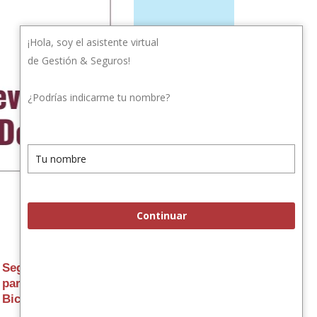
¡Hola, soy el asistente virtual
de Gestión & Seguros!
¿Podrías indicarme tu nombre?
Continuar
Seguros
Seguros
para
para
Bicicletas
Bolsos y
Celulares