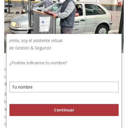
¡Hola, soy el asistente virtual
de Gestión & Seguros!
¿Podrías indicarme tu nombre?
La Verificación Técnica Vehicular llegó con algunos
cambios.Vencimientos, requisitos para aprobar y qué pasa si
detectan fallas.
En la Provincia de Buenos Aires es obligatorio para circular que
los autos y las motos, a partir de una determinada antigüedad,
aprueben cada año una Verificación Técnica Vehicular (VTV). El
Continuar
calendario de vencimientos 2024 ya está en marcha y arrancó
con novedades.