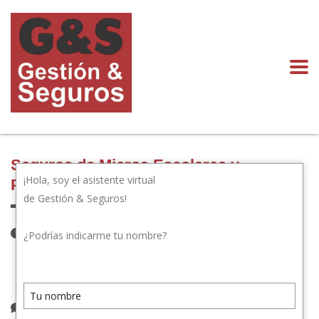
Seguros de Micros Escolares y
¡Hola, soy el asistente virtual
Particulares
de Gestión & Seguros!
28 de julio de 2022
¿Podrías indicarme tu nombre?
Publicado por:
gestionyseguros.com
Categoría:
Novedades
1 comentario