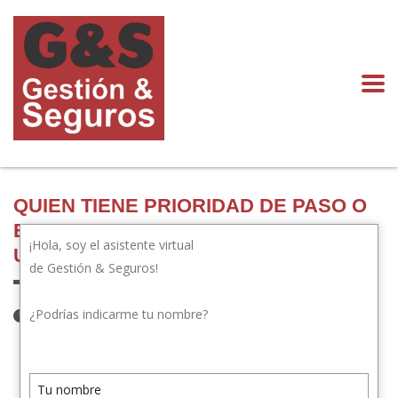
QUIEN TIENE PRIORIDAD DE PASO O
ES RESPONSABLE DE CHOQUE EN
¡Hola, soy el asistente virtual
UN CRUCE DE CALLES
de Gestión & Seguros!
¿Podrías indicarme tu nombre?
11 de julio de 2023
Publicado por:
gestionyseguros.com
Categoría:
Novedades