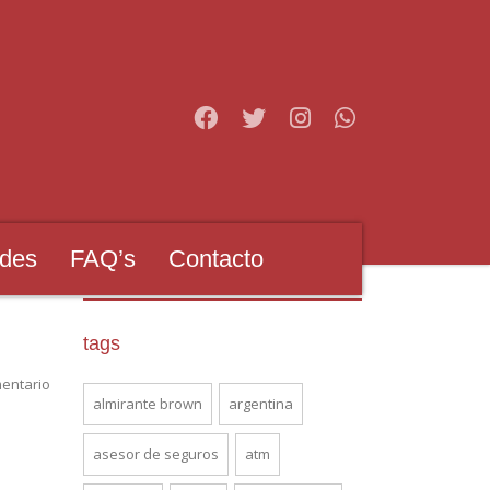
des
FAQ’s
Contacto
tags
entario
almirante brown
argentina
asesor de seguros
atm