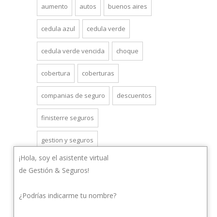
aumento
autos
buenos aires
cedula azul
cedula verde
cedula verde vencida
choque
cobertura
coberturas
companias de seguro
descuentos
finisterre seguros
gestion y seguros
¡Hola, soy el asistente virtual
gestionyseguros
grua
de Gestión & Seguros!
lomas de zamora
monte chingolo
¿Podrías indicarme tu nombre?
motos
polizas
precios