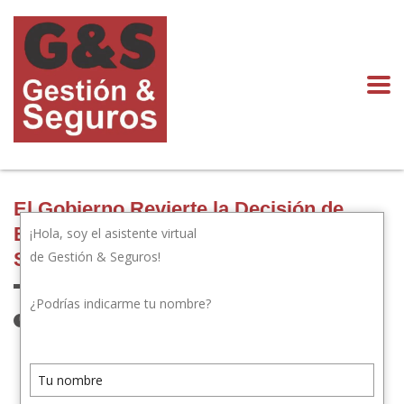
El Gobierno Revierte la Decisión de
Eliminar el Servicio de Grúa en los
¡Hola, soy el asistente virtual
de Gestión & Seguros!
Seguros de Autos
¿Podrías indicarme tu nombre?
11 de junio de 2024
Publicado por:
gestion seguros
Categoría:
Novedades