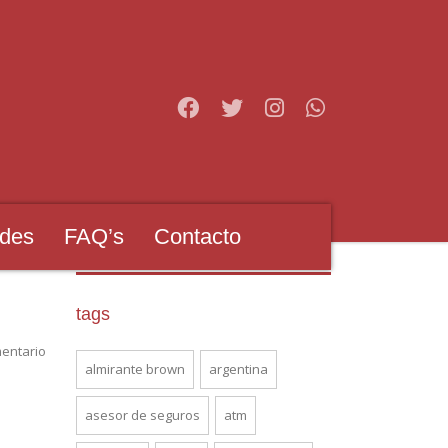
des
FAQ’s
Contacto
tags
entario
almirante brown
argentina
asesor de seguros
atm