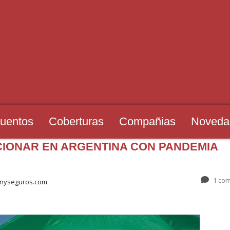
uentos
Coberturas
Compañias
Noveda
CIONAR EN ARGENTINA CON PANDEMIA
1 com
onyseguros.com