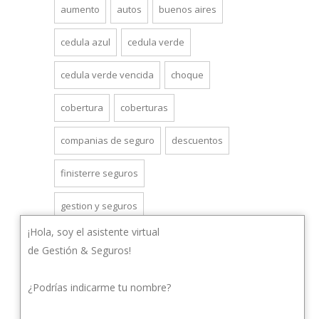
aumento
autos
buenos aires
cedula azul
cedula verde
cedula verde vencida
choque
cobertura
coberturas
companias de seguro
descuentos
finisterre seguros
gestion y seguros
¡Hola, soy el asistente virtual
gestionyseguros
grua
de Gestión & Seguros!
lomas de zamora
monte chingolo
¿Podrías indicarme tu nombre?
motos
polizas
precios