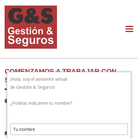
COMENZAMOS A TRABAJAR CON
¡Hola, soy el asistente virtual
SEGUROS RIVADAVIA
de Gestión & Seguros!
2 de junio de 2023
¿Podrías indicarme tu nombre?
Publicado por:
gestionyseguros.com
Categoría:
Novedades
1 comentario