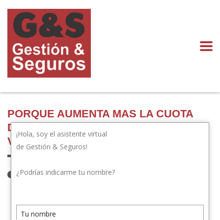
PORQUE AUMENTA MAS LA CUOTA
DEL SEGURO QUE EL MONTO DEL
¡Hola, soy el asistente virtual
VALOR ASEGURADO
de Gestión & Seguros!
¿Podrías indicarme tu nombre?
26 de diciembre de 2023
Publicado por:
gestionyseguros.com
Categoría:
Novedades